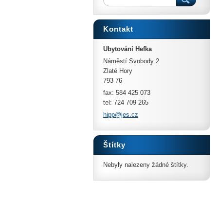
Kontakt
Ubytování Hefka
Náměstí Svobody 2
Zlaté Hory
793 76
fax: 584 425 073
tel: 724 709 265
hipp@jes
.cz
Štítky
Nebyly nalezeny žádné štítky.