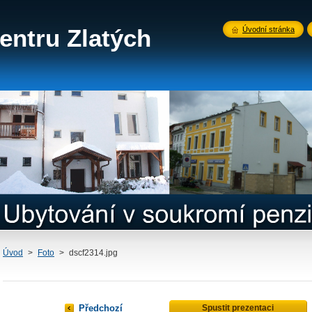
entru Zlatých
Úvodní stránka
Úvod
>
Foto
>
dscf2314.jpg
Předchozí
Spustit prezentaci