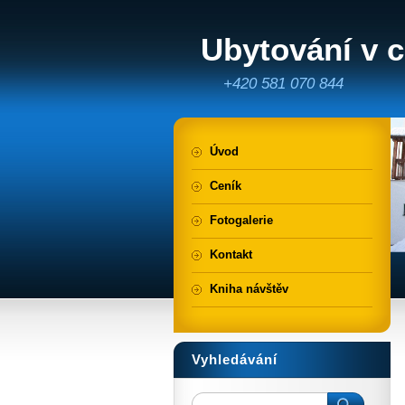
Ubytování v c
Hor
+420 581 070 844
Úvod
Ceník
Fotogalerie
Kontakt
Kniha návštěv
Vyhledávání